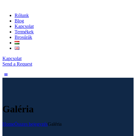
Rólunk
Blog
Kapcsolat
Termékek
Brosúrák
Kapcsolat
Send a Request
Galéria
Home
Összes bejegyzés
Galéria