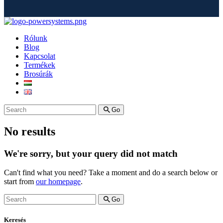
Rólunk
Blog
Kapcsolat
Termékek
Brosúrák
Go
No results
We're sorry, but your query did not match
Can't find what you need? Take a moment and do a search below or
start from
our homepage
.
Go
Keresés