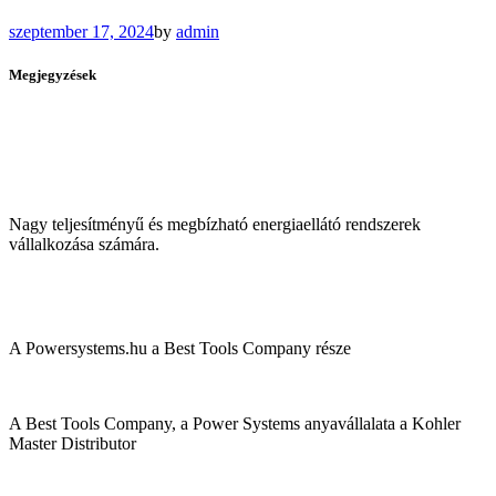
szeptember 17, 2024
by
admin
Megjegyzések
Nagy teljesítményű és megbízható energiaellátó rendszerek
vállalkozása számára.
A Powersystems.hu a Best Tools Company része
A Best Tools Company, a Power Systems anyavállalata a Kohler
Master Distributor