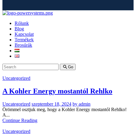
Rólunk
Blog
Kapcsolat
Termékek
Brosúrák
Go
Uncategorized
A Kohler Energy mostantól Rehlko
Uncategorized
szeptember 18, 2024
by admin
Örömmel osztjuk meg, hogy a Kohler Energy mostantól Rehlko!
A...
Continue Reading
Uncategorized