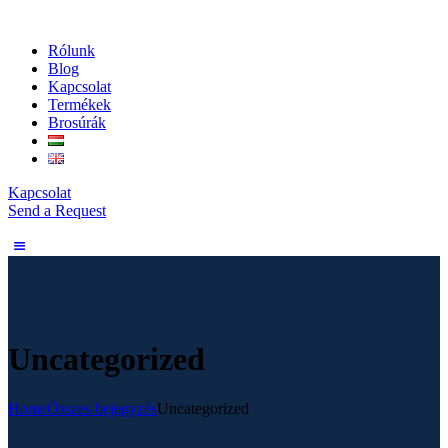
Rólunk
Blog
Kapcsolat
Termékek
Brosúrák
Kapcsolat
Send a Request
Uncategorized
Home
Összes bejegyzés
Uncategorized