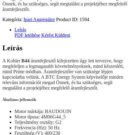
Önnek, és ha szükséges, segít megtalálni a projektjéhez megfelelő
áramfejlesztőt.
Kategória:
Ipari Aggregátor
Product ID:
1594
Leírás
PDF letöltése
Kérést Küldeni
Leírás
A Kohler
B44
áramfejlesztő kifejezetten úgy lett tervezve, hogy
megfeleljen a legmagasabb követelményeknek, mind készenléti,
mind Prime módban. Áramfejlesztőre van szüksége lépjen
kapcsolatba velünk. A BTC Energy System képviselője minden
releváns információt megad Önnek, és ha szükséges, segít
megtalálni a projektjéhez megfelelő áramfejlesztőt.
Általános jellemzők
Motor márkája: BAUDOUIN
Motor típusa: 4M06G44_5
Teljesítmény osztály: G2
Frekvencia (Hz): 50 Hz
Feszültség (V): 400/230