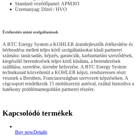
Standard vezérlőpanel: APM303
Üzemanyag: Dízel / HVO
Értékesítés utáni szolgáltatások
A BTC Energy System a KOHLER áramfejlesztők értékesítése és
bérbeadésa mellett teljes körű szolgáltatásokat kínál partnerei
számára: tanácsadás, képzés, garanciák, karbantartási szerződések,
kiegészítő berendezések teljes körű kínálata, a berendezések
szállítása, szerelése, üzembe helyezése. A BTC Energy System
technikusait közvetlenül a KOHLER képzi, rendszeresen részt
vesznek a Brestben, Franciaországban szervezett képzéseken. A
cégcsoport rendelkezik 15 mobilszerziz autóval, ezáltal biztosítva a
hatékony problémamegoldást partnerei részére.
Kapcsolódó termékek
Buy now
Details