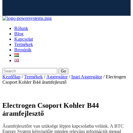
Rólunk
Blog
Kapcsolat
Termékek
Brosúrák
Go
Kezdőlap
/
Termékek
/
Aggregátor
/
Ipari Aggregátor
/ Electrogen
Csoport Kohler B44 áramfejlesztő
Electrogen Csoport Kohler B44
áramfejlesztő
Áramfejlesztőre van szüksége lépjen kapcsolatba velünk. A BTC
Energy System képviselője minden releváns információt megad