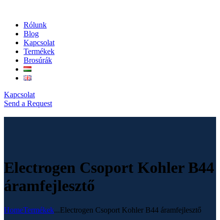
Rólunk
Blog
Kapcsolat
Termékek
Brosúrák
Kapcsolat
Send a Request
Electrogen Csoport Kohler B44
áramfejlesztő
Home
Termékek
...
Electrogen Csoport Kohler B44 áramfejlesztő