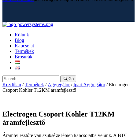
Rólunk
Blog
Kapcsolat
Termékek
Brosúrák
Go
Kezdőlap
/
Termékek
/
Aggregátor
/
Ipari Aggregátor
/ Electrogen
Csoport Kohler T12KM áramfejlesztő
Electrogen Csoport Kohler T12KM
áramfejlesztő
Áramfejlesztőre van szüksége lépjen kapcsolatba velünk. A BTC