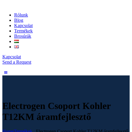
Rólunk
Blog
Kapcsolat
Termékek
Brosúrák
Kapcsolat
Send a Request
Electrogen Csoport Kohler
T12KM áramfejlesztő
Home
Termékek
...
Electrogen Csoport Kohler T12KM áramfejlesztő