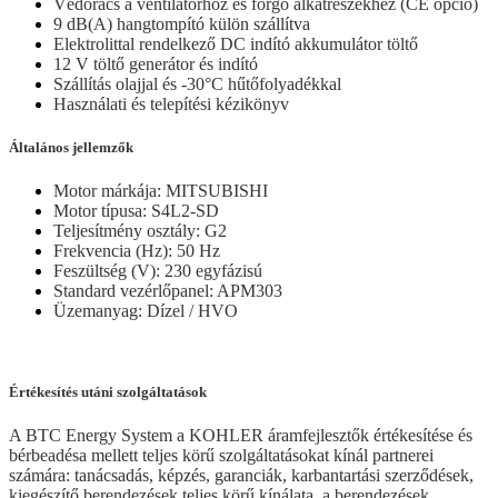
Védőrács a ventilátorhoz és forgó alkatrészekhez (CE opció)
9 dB(A) hangtompító külön szállítva
Elektrolittal rendelkező DC indító akkumulátor töltő
12 V töltő generátor és indító
Szállítás olajjal és -30°C hűtőfolyadékkal
Használati és telepítési kézikönyv
Általános jellemzők
Motor márkája: MITSUBISHI
Motor típusa: S4L2-SD
Teljesítmény osztály: G2
Frekvencia (Hz): 50 Hz
Feszültség (V): 230 egyfázisú
Standard vezérlőpanel: APM303
Üzemanyag: Dízel / HVO
Értékesítés utáni szolgáltatások
A BTC Energy System a KOHLER áramfejlesztők értékesítése és
bérbeadésa mellett teljes körű szolgáltatásokat kínál partnerei
számára: tanácsadás, képzés, garanciák, karbantartási szerződések,
kiegészítő berendezések teljes körű kínálata, a berendezések