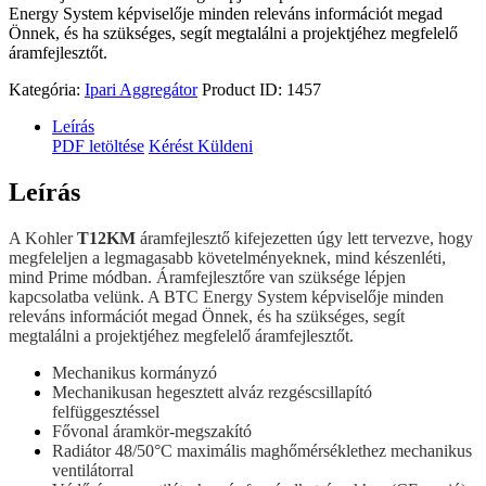
Energy System képviselője minden releváns információt megad
Önnek, és ha szükséges, segít megtalálni a projektjéhez megfelelő
áramfejlesztőt.
Kategória:
Ipari Aggregátor
Product ID:
1457
Leírás
PDF letöltése
Kérést Küldeni
Leírás
A Kohler
T12KM
áramfejlesztő kifejezetten úgy lett tervezve, hogy
megfeleljen a legmagasabb követelményeknek, mind készenléti,
mind Prime módban. Áramfejlesztőre van szüksége lépjen
kapcsolatba velünk. A BTC Energy System képviselője minden
releváns információt megad Önnek, és ha szükséges, segít
megtalálni a projektjéhez megfelelő áramfejlesztőt.
Mechanikus kormányzó
Mechanikusan hegesztett alváz rezgéscsillapító
felfüggesztéssel
Fővonal áramkör-megszakító
Radiátor 48/50°C maximális maghőmérséklethez mechanikus
ventilátorral