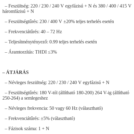
– Feszültség: 220 / 230 / 240 V egyfázisú + N és 380 / 400 / 415 V
háromfázisú + N
– Feszültségtűrés: 230 / 400 V ±20% teljes terhelés esetén
– Frekvenciátűrés: 40 – 72 Hz
– Teljesítménytényező: 0.99 teljes terhelés esetén
– Áramtorzítás: THDI ≤3%
– ÁTJÁRÁS
– Névleges feszültség: 220 / 230 / 240 V egyfázisú + N
– Feszültségtűrés: 180 V-tól (állítható 180-200) 264 V-ig (állítható
250-264) a semlegeshez
– Névleges frekvencia: 50 vagy 60 Hz (választható)
– Frekvenciátűrés: ±5% (választható)
– Fázisok száma: 1 + N