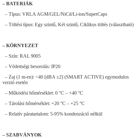
– BATERIÁK
– Típus: VRLA AGM/GEL/NiCd/Li-ion/SuperCaps
– Töltési típus: Egy szintű, Két szintű, Ciklikus töltés (választható)
– KÖRNYEZET
– Szín: RAL 9005
– Védettségi besorolás: IP20
– Zaj (1 m-en): <40 [dBA ±2] (SMART ACTIVE) egymodulos
verzió esetén
– Működési hőmérséklet: 0 °C – +40 °C
– Tárolási hőmérséklet: +20 °C – +25 °C
– Relatív páratartalom: 5-95% kondenzáció nélkül
– SZABVÁNYOK