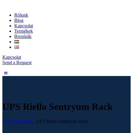
Rólunk
Blog
Kapcsolat
Termékek
Brosúrák
Kapcsolat
Send a Request
UPS Riello Sentryum Rack
Home
Termékek
...
UPS Riello Sentryum Rack