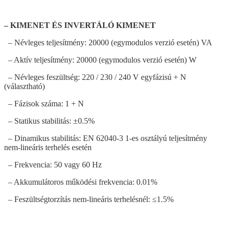
– KIMENET ÉS INVERTÁLÓ KIMENET
– Névleges teljesítmény: 20000 (egymodulos verzió esetén) VA
– Aktív teljesítmény: 20000 (egymodulos verzió esetén) W
– Névleges feszültség: 220 / 230 / 240 V egyfázisú + N
(választható)
– Fázisok száma: 1 + N
– Statikus stabilitás: ±0.5%
– Dinamikus stabilitás: EN 62040-3 1-es osztályú teljesítmény
nem-lineáris terhelés esetén
– Frekvencia: 50 vagy 60 Hz
– Akkumulátoros működési frekvencia: 0.01%
– Feszültségtorzítás nem-lineáris terhelésnél: ≤1.5%