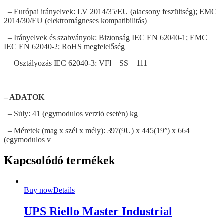
– Európai irányelvek: LV 2014/35/EU (alacsony feszültség); EMC
2014/30/EU (elektromágneses kompatibilitás)
– Irányelvek és szabványok: Biztonság IEC EN 62040-1; EMC
IEC EN 62040-2; RoHS megfelelőség
– Osztályozás IEC 62040-3: VFI – SS – 111
– ADATOK
– Súly: 41 (egymodulos verzió esetén) kg
– Méretek (mag x szél x mély): 397(9U) x 445(19”) x 664
(egymodulos v
Kapcsolódó termékek
Buy now
Details
UPS Riello Master Industrial