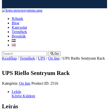
Rólunk
Blog
Kapcsolat
Termékek
Brosúrák
Go
Kezdőlap
/
Termékek
/
UPS
/
On line
/ UPS Riello Sentryum Rack
UPS Riello Sentryum Rack
Kategória:
On line
Product ID:
2516
Leírás
Kérést Küldeni
Leírás