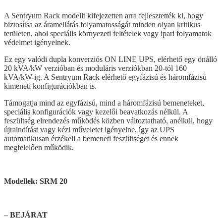
A Sentryum Rack modellt kifejezetten arra fejlesztették ki, hogy
biztosítsa az áramellátás folyamatosságát minden olyan kritikus
területen, ahol speciális környezeti feltételek vagy ipari folyamatok
védelmet igényelnek.
Ez egy valódi dupla konverziós ON LINE UPS, elérhető egy önálló
20 kVA/kW verzióban és moduláris verziókban 20-tól 160
kVA/kW-ig. A Sentryum Rack elérhető egyfázisú és háromfázisú
kimeneti konfigurációkban is.
Támogatja mind az egyfázisú, mind a háromfázisú bemeneteket,
speciális konfigurációk vagy kezelői beavatkozás nélkül. A
feszültség elrendezés működés közben változtatható, anélkül, hogy
újraindítást vagy kézi műveletet igényelne, így az UPS
automatikusan érzékeli a bemeneti feszültséget és ennek
megfelelően működik.
Modellek: SRM 20
– BEJÁRAT