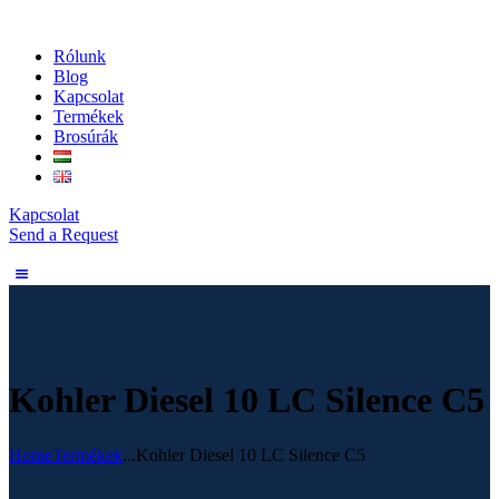
Rólunk
Blog
Kapcsolat
Termékek
Brosúrák
Kapcsolat
Send a Request
Kohler Diesel 10 LC Silence C5
Home
Termékek
...
Kohler Diesel 10 LC Silence C5