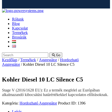
Rólunk
Blog
Kapcsolat
Termékek
Brosúrák
Go
Kezdőlap
/
Termékek
/
Aggregátor
/
Hordozható
Aggregátor
/ Kohler Diesel 10 LC Silence C5
Kohler Diesel 10 LC Silence C5
Stage V (2016/1628 EU): Ez a termék megfelel az Európában
alkalmazandó kibocsátási határértékekkel kapcsolatos előírásoknak.
Kategória:
Hordozható Aggregátor
Product ID:
1396
Leírás