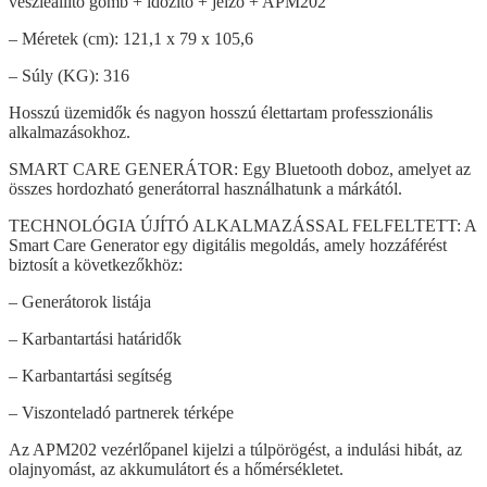
vészleállító gomb + időzítő + jelző + APM202
– Méretek (cm): 121,1 x 79 x 105,6
– Súly (KG): 316
Hosszú üzemidők és nagyon hosszú élettartam professzionális
alkalmazásokhoz.
SMART CARE GENERÁTOR: Egy Bluetooth doboz, amelyet az
összes hordozható generátorral használhatunk a márkától.
TECHNOLÓGIA ÚJÍTÓ ALKALMAZÁSSAL FELFELTETT: A
Smart Care Generator egy digitális megoldás, amely hozzáférést
biztosít a következőkhöz:
– Generátorok listája
– Karbantartási határidők
– Karbantartási segítség
– Viszonteladó partnerek térképe
Az APM202 vezérlőpanel kijelzi a túlpörögést, a indulási hibát, az
olajnyomást, az akkumulátort és a hőmérsékletet.