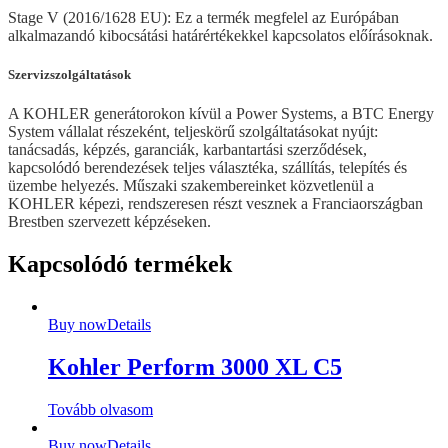
Stage V (2016/1628 EU): Ez a termék megfelel az Európában
alkalmazandó kibocsátási határértékekkel kapcsolatos előírásoknak.
Szervizszolgáltatások
A KOHLER generátorokon kívül a Power Systems, a BTC Energy
System vállalat részeként, teljeskörű szolgáltatásokat nyújt:
tanácsadás, képzés, garanciák, karbantartási szerződések,
kapcsolódó berendezések teljes választéka, szállítás, telepítés és
üzembe helyezés. Műszaki szakembereinket közvetlenül a
KOHLER képezi, rendszeresen részt vesznek a Franciaországban
Brestben szervezett képzéseken.
Kapcsolódó termékek
Buy now
Details
Kohler Perform 3000 XL C5
Tovább olvasom
Buy now
Details