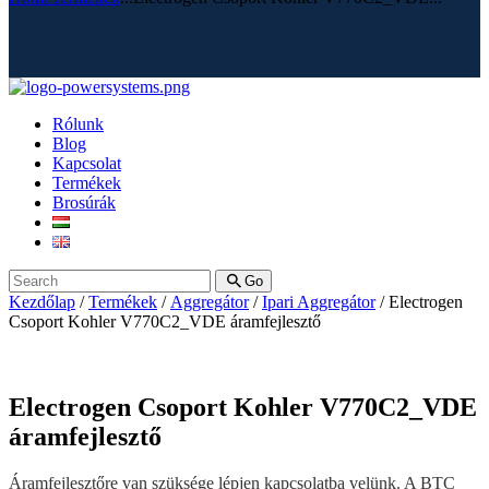
Rólunk
Blog
Kapcsolat
Termékek
Brosúrák
Go
Kezdőlap
/
Termékek
/
Aggregátor
/
Ipari Aggregátor
/ Electrogen
Csoport Kohler V770C2_VDE áramfejlesztő
Electrogen Csoport Kohler V770C2_VDE
áramfejlesztő
Áramfejlesztőre van szüksége lépjen kapcsolatba velünk. A BTC