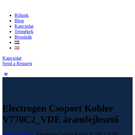
Rólunk
Blog
Kapcsolat
Termékek
Brosúrák
Kapcsolat
Send a Request
Electrogen Csoport Kohler
V770C2_VDE áramfejlesztő
Home
Termékek
...
Electrogen Csoport Kohler V770C2_VDE...