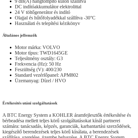
9 dB(A) hangtompító külön szállítva
DC indítóakkumulátor elektrolittal
24 V töltőgenerátor és indító
Olajjal és hűtőfolyadékkal szállítva -30°C
Használati és telepítési kézikönyv
Általános jellemzők
Motor márka: VOLVO
Motor típus: TWD1645GE
Teljesítmény osztály: G3
Frekvencia (Hz): 50 Hz
Feszültség (V): 400/230
Standard vezérlőpanel: APM802
Üzemanyag: Dízel / HVO
Értékesítés utáni szolgáltatások
A BTC Energy System a KOHLER áramfejlesztők értékesítése és
bérbeadésa mellett teljes körű szolgáltatásokat kínál partnerei
számára: tanácsadás, képzés, garanciák, karbantartási szerződések,
kiegészítő berendezések teljes körű kínálata, a berendezések
szállítása, szerelése, üzembe helyezése. A BTC Energy System