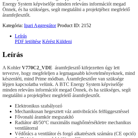
Energy System képviselője minden releváns információt megad
Önnek, és ha szükséges, segít megtalálni a projektjéhez megfelelő
áramfejlesztőt.
Kategória:
Ipari Aggregátor
Product ID:
2152
Leírás
PDF letöltése
Kérést Küldeni
Leírás
A Kohler
V770C2_VDE
áramfejlesztő kifejezetten úgy lett
tervezve, hogy megfeleljen a legmagasabb követelményeknek, mind
készenléti, mind Prime módban. Áramfejlesztőre van szüksége
lépjen kapcsolatba velünk. A BTC Energy System képviselője
minden releváns információt megad Önnek, és ha szükséges, segít
megtalálni a projektjéhez megfelelő áramfejlesztőt.
Elektronikus szabályozó
Mechanikusan hegesztett váz antivibrációs felfüggesztéssel
Fővonalú áramkör megszakító
Radiátor 48/50°C maximális maghőmérsékletre mechanikus
ventilátorral
Védőrács a ventilátor és forgó alkatrészek számára (CE opció)