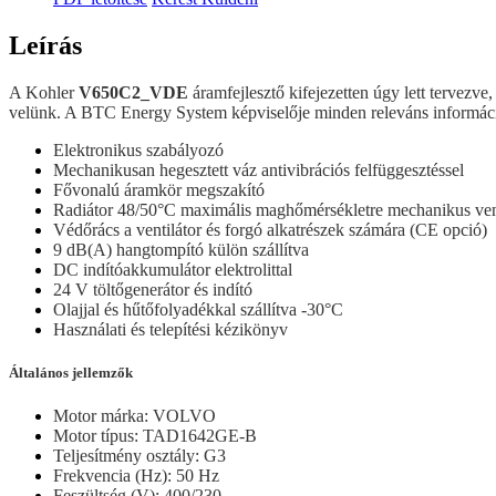
Leírás
A Kohler
V650C2_VDE
áramfejlesztő kifejezetten úgy lett terve
velünk. A BTC Energy System képviselője minden releváns információt
Elektronikus szabályozó
Mechanikusan hegesztett váz antivibrációs felfüggesztéssel
Fővonalú áramkör megszakító
Radiátor 48/50°C maximális maghőmérsékletre mechanikus vent
Védőrács a ventilátor és forgó alkatrészek számára (CE opció)
9 dB(A) hangtompító külön szállítva
DC indítóakkumulátor elektrolittal
24 V töltőgenerátor és indító
Olajjal és hűtőfolyadékkal szállítva -30°C
Használati és telepítési kézikönyv
Általános jellemzők
Motor márka: VOLVO
Motor típus: TAD1642GE-B
Teljesítmény osztály: G3
Frekvencia (Hz): 50 Hz
Feszültség (V): 400/230