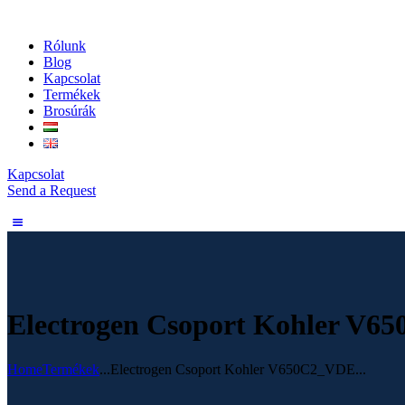
Rólunk
Blog
Kapcsolat
Termékek
Brosúrák
Kapcsolat
Send a Request
Electrogen Csoport Kohler V6
Home
Termékek
...
Electrogen Csoport Kohler V650C2_VDE...