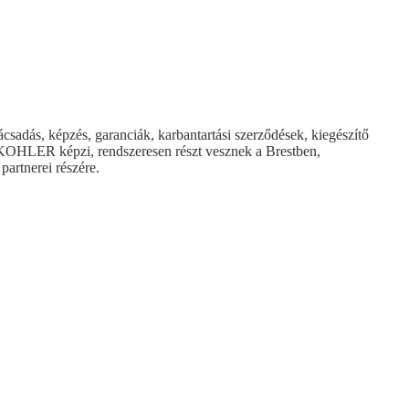
sadás, képzés, garanciák, karbantartási szerződések, kiegészítő
a KOHLER képzi, rendszeresen részt vesznek a Brestben,
partnerei részére.