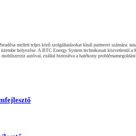
sa mellett teljes körű szolgáltatásokat kínál partnerei számára: tanác
lése, üzembe helyezése. A BTC Energy System technikusait közvetlenül 
mobilszerziz autóval, ezáltal biztosítva a hatékony problémamegoldást 
fejlesztő