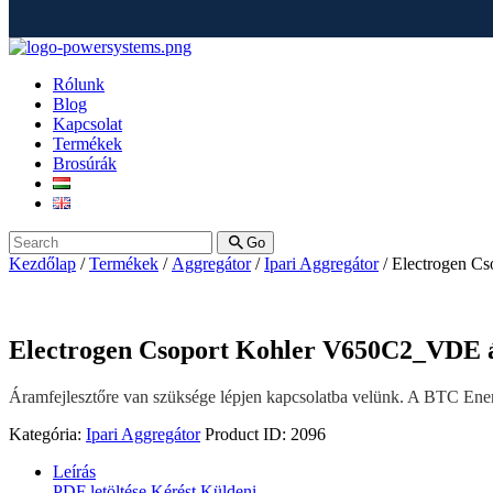
Rólunk
Blog
Kapcsolat
Termékek
Brosúrák
Go
Kezdőlap
/
Termékek
/
Aggregátor
/
Ipari Aggregátor
/ Electrogen C
Electrogen Csoport Kohler V650C2_VDE á
Áramfejlesztőre van szüksége lépjen kapcsolatba velünk. A BTC Energ
Kategória:
Ipari Aggregátor
Product ID:
2096
Leírás
PDF letöltése
Kérést Küldeni