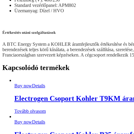
Standard vezérlőpanel: APM802
Üzemanyag: Dízel / HVO
Értékesítés utáni szolgáltatások
A BTC Energy System a KOHLER áramfejlesztők értékesítése és bérbeadé
berendezések teljes körű kínálata, a berendezések szállítása, szere
Franciaországban szervezett képzéseken. A cégcsoport rendelkezik 15 
Kapcsolódó termékek
Buy now
Details
Electrogen Csoport Kohler T9KM áram
Tovább olvasom
Buy now
Details