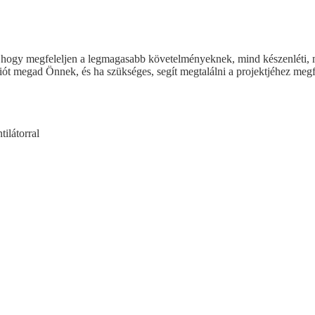
zve, hogy megfeleljen a legmagasabb követelményeknek, mind készenléti
 megad Önnek, és ha szükséges, segít megtalálni a projektjéhez megfe
ilátorral