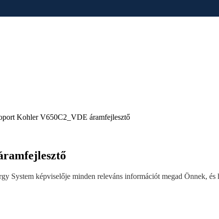
soport Kohler V650C2_VDE áramfejlesztő
ramfejlesztő
y System képviselője minden releváns információt megad Önnek, és ha 