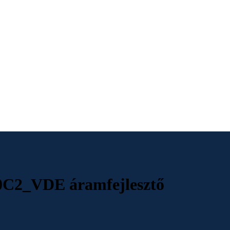
50C2_VDE áramfejlesztő