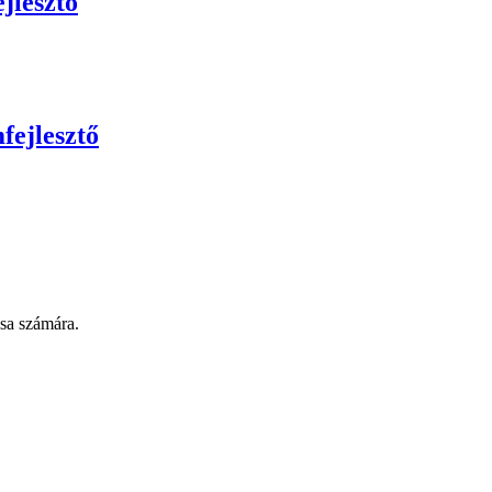
jlesztő
fejlesztő
ása számára.