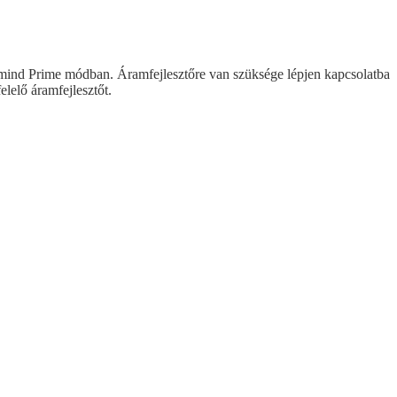
, mind Prime módban. Áramfejlesztőre van szüksége lépjen kapcsolatba
lelő áramfejlesztőt.