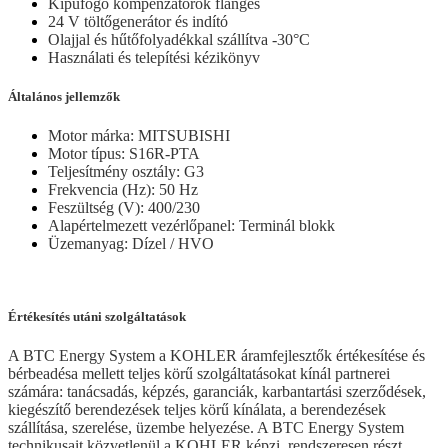
Kipufogó kompenzátorok flanges
24 V töltőgenerátor és indító
Olajjal és hűtőfolyadékkal szállítva -30°C
Használati és telepítési kézikönyv
Általános jellemzők
Motor márka: MITSUBISHI
Motor típus: S16R-PTA
Teljesítmény osztály: G3
Frekvencia (Hz): 50 Hz
Feszültség (V): 400/230
Alapértelmezett vezérlőpanel: Terminál blokk
Üzemanyag: Dízel / HVO
Értékesítés utáni szolgáltatások
A BTC Energy System a KOHLER áramfejlesztők értékesítése és
bérbeadésa mellett teljes körű szolgáltatásokat kínál partnerei
számára: tanácsadás, képzés, garanciák, karbantartási szerződések,
kiegészítő berendezések teljes körű kínálata, a berendezések
szállítása, szerelése, üzembe helyezése. A BTC Energy System
technikusait közvetlenül a KOHLER képzi, rendszeresen részt