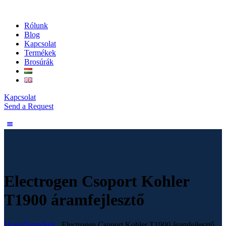
Rólunk
Blog
Kapcsolat
Termékek
Brosúrák
Kapcsolat
Send a Request
Electrogen Csoport Kohler
T1900 áramfejlesztő
Home
Termékek
...
Electrogen Csoport Kohler T1900 áramfejlesztő