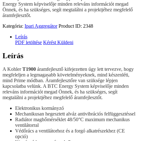
Energy System képviselője minden releváns információt megad
Önnek, és ha szükséges, segít megtalálni a projektjéhez megfelelő
áramfejlesztőt.
Kategória:
Ipari Aggregátor
Product ID:
2348
Leírás
PDF letöltése
Kérést Küldeni
Leírás
A Kohler
T1900
áramfejlesztő kifejezetten úgy lett tervezve, hogy
megfeleljen a legmagasabb követelményeknek, mind készenléti,
mind Prime módban. Áramfejlesztőre van szüksége lépjen
kapcsolatba velünk. A BTC Energy System képviselője minden
releváns információt megad Önnek, és ha szükséges, segít
megtalálni a projektjéhez megfelelő áramfejlesztőt.
Elektronikus kormányzó
Mechanikusan hegesztett alváz antivibrációs felfüggesztéssel
Radiátor maghőmérséklet 48/50°C maximum mechanikus
ventilátorral
Védőrács a ventilátorhoz és a forgó alkatrészekhez (CE
opció)