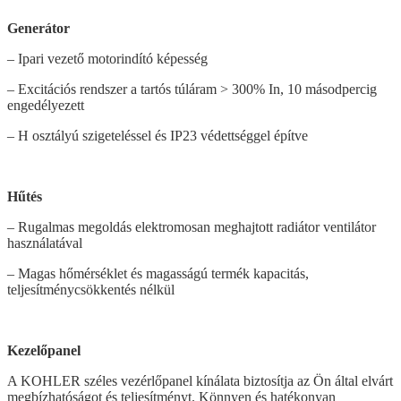
Generátor
– Ipari vezető motorindító képesség
– Excitációs rendszer a tartós túláram > 300% In, 10 másodpercig
engedélyezett
– H osztályú szigeteléssel és IP23 védettséggel építve
Hűtés
– Rugalmas megoldás elektromosan meghajtott radiátor ventilátor
használatával
– Magas hőmérséklet és magasságú termék kapacitás,
teljesítménycsökkentés nélkül
Kezelőpanel
A KOHLER széles vezérlőpanel kínálata biztosítja az Ön által elvárt
megbízhatóságot és teljesítményt. Könnyen és hatékonyan