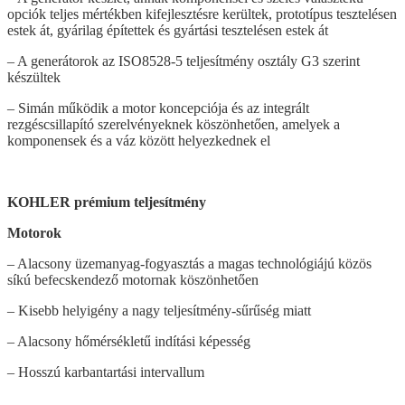
opciók teljes mértékben kifejlesztésre kerültek, prototípus tesztelésen
estek át, gyárilag építettek és gyártási tesztelésen estek át
– A generátorok az ISO8528-5 teljesítmény osztály G3 szerint
készültek
– Simán működik a motor koncepciója és az integrált
rezgéscsillapító szerelvényeknek köszönhetően, amelyek a
komponensek és a váz között helyezkednek el
KOHLER prémium teljesítmény
Motorok
– Alacsony üzemanyag-fogyasztás a magas technológiájú közös
síkú befecskendező motornak köszönhetően
– Kisebb helyigény a nagy teljesítmény-sűrűség miatt
– Alacsony hőmérsékletű indítási képesség
– Hosszú karbantartási intervallum