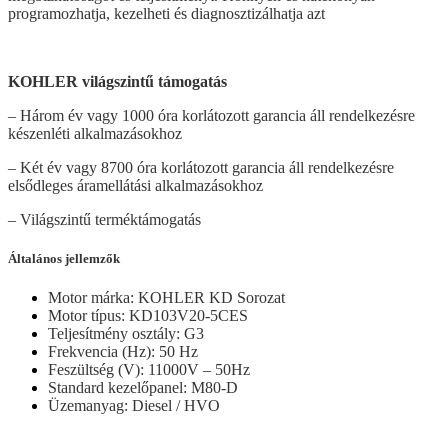
programozhatja, kezelheti és diagnosztizálhatja azt
KOHLER világszintű támogatás
– Három év vagy 1000 óra korlátozott garancia áll rendelkezésre
készenléti alkalmazásokhoz
– Két év vagy 8700 óra korlátozott garancia áll rendelkezésre
elsődleges áramellátási alkalmazásokhoz
– Világszintű terméktámogatás
Általános jellemzők
Motor márka: KOHLER KD Sorozat
Motor típus: KD103V20-5CES
Teljesítmény osztály: G3
Frekvencia (Hz): 50 Hz
Feszültség (V): 11000V – 50Hz
Standard kezelőpanel: M80-D
Üzemanyag: Diesel / HVO