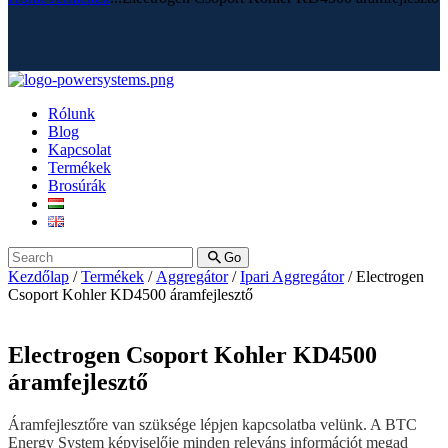
Rólunk
Blog
Kapcsolat
Termékek
Brosúrák
Go
Kezdőlap
/
Termékek
/
Aggregátor
/
Ipari Aggregátor
/ Electrogen
Csoport Kohler KD4500 áramfejlesztő
Electrogen Csoport Kohler KD4500
áramfejlesztő
Áramfejlesztőre van szüksége lépjen kapcsolatba velünk. A BTC
Energy System képviselője minden releváns információt megad