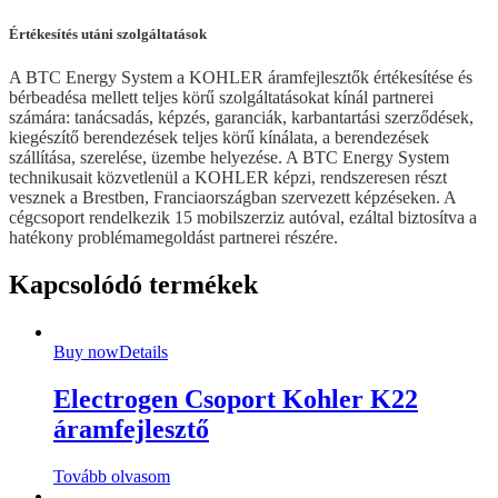
Értékesítés utáni szolgáltatások
A BTC Energy System a KOHLER áramfejlesztők értékesítése és
bérbeadésa mellett teljes körű szolgáltatásokat kínál partnerei
számára: tanácsadás, képzés, garanciák, karbantartási szerződések,
kiegészítő berendezések teljes körű kínálata, a berendezések
szállítása, szerelése, üzembe helyezése. A BTC Energy System
technikusait közvetlenül a KOHLER képzi, rendszeresen részt
vesznek a Brestben, Franciaországban szervezett képzéseken. A
cégcsoport rendelkezik 15 mobilszerziz autóval, ezáltal biztosítva a
hatékony problémamegoldást partnerei részére.
Kapcsolódó termékek
Buy now
Details
Electrogen Csoport Kohler K22
áramfejlesztő
Tovább olvasom