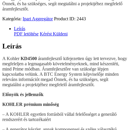
Önnek, és ha szükséges, segít megtalálni a projektjéhez megfelelő
áramfejlesztőt.
Kategória:
Ipari Aggregátor
Product ID:
2443
Leírás
PDF letöltése
Kérést Küldeni
Leírás
A Kohler
KD4500
áramfejlesztő kifejezetten úgy lett tervezve, hogy
megfeleljen a legmagasabb követelményeknek, mind készenléti,
mind Prime módban. Áramfejlesztőre van szüksége lépjen
kapcsolatba velünk. A BTC Energy System képviselője minden
releváns információt megad Önnek, és ha szükséges, segít
megtalálni a projektjéhez megfelelő áramfejlesztőt.
Előnyök és jellemzők
KOHLER prémium minőség
– A KOHLER egyetlen forrásból vállal felelősséget a generáló
rendszerért és tartozékaiért
– A generátor készlet, annak komponensei és széles választékú