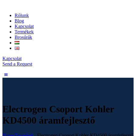
Rólunk
Blog
Kapcsolat
Termékek
Brosúrák
Kapcsolat
Send a Request
Electrogen Csoport Kohler
KD4500 áramfejlesztő
Home
Termékek
...
Electrogen Csoport Kohler KD4500 áramfejlesztő