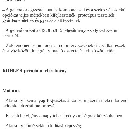
– A generátor egységet, annak komponenseit és a széles választékú
opciókat teljes mértékben kifejlesztették, prototípus tesztelték,
gyárilag építették és gyártás alatt tesztelték
– A generátorokat az ISO8528-5 teljesítményosztály G3 szerint
tervezték
– Zökkenőmentes működés a motor tervezésének és az alkatrészek
és a váz közötti integrált vibrációs szigetelésnek köszönhetően
KOHLER prémium teljesítmény
Motorok
– Alacsony üzemanyag-fogyasztás a korszerű közös síneken történő
befecskendezésű motor révén
– Kisebb helyigény a nagy teljesítménysűrűségnek köszönhetően
– Alacsony hőmérsékletű indítási képesség