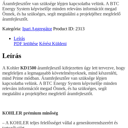
Áramfejlesztőre van szüksége lépjen kapcsolatba velünk. A BTC
Energy System képviselője minden releváns információt megad
Önnek, és ha szükséges, segít megtalálni a projektjéhez megfelelő
áramfejlesztőt.
Kategória:
Ipari Aggregátor
Product ID:
2313
Leírás
PDF letöltése
Kérést Küldeni
Leírás
A Kohler
KD1500
áramfejlesztő kifejezetten úgy lett tervezve, hogy
megfeleljen a legmagasabb követelményeknek, mind készenléti,
mind Prime módban. Áramfejlesztőre van szüksége lépjen
kapcsolatba velünk. A BTC Energy System képviselője minden
releváns információt megad Önnek, és ha szükséges, segít
megtalálni a projektjéhez megfelelő áramfejlesztőt.
KOHLER prémium minőség
– A KOHLER teljes felelősséget vállal a generátorrendszerért és
tartozékaiért