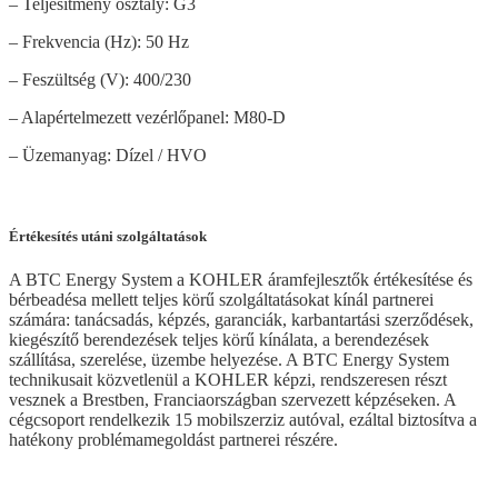
– Teljesítmény osztály: G3
– Frekvencia (Hz): 50 Hz
– Feszültség (V): 400/230
– Alapértelmezett vezérlőpanel: M80-D
– Üzemanyag: Dízel / HVO
Értékesítés utáni szolgáltatások
A BTC Energy System a KOHLER áramfejlesztők értékesítése és
bérbeadésa mellett teljes körű szolgáltatásokat kínál partnerei
számára: tanácsadás, képzés, garanciák, karbantartási szerződések,
kiegészítő berendezések teljes körű kínálata, a berendezések
szállítása, szerelése, üzembe helyezése. A BTC Energy System
technikusait közvetlenül a KOHLER képzi, rendszeresen részt
vesznek a Brestben, Franciaországban szervezett képzéseken. A
cégcsoport rendelkezik 15 mobilszerziz autóval, ezáltal biztosítva a
hatékony problémamegoldást partnerei részére.