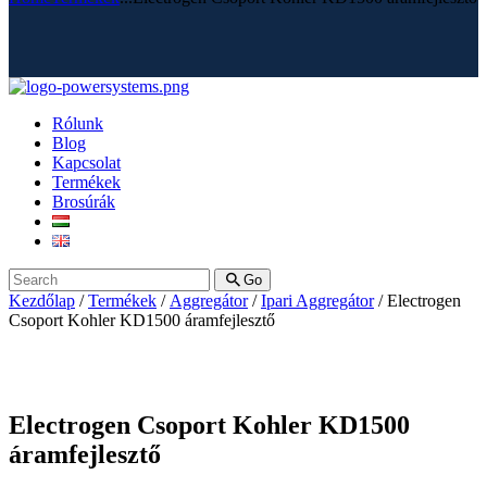
Rólunk
Blog
Kapcsolat
Termékek
Brosúrák
Go
Kezdőlap
/
Termékek
/
Aggregátor
/
Ipari Aggregátor
/ Electrogen
Csoport Kohler KD1500 áramfejlesztő
Electrogen Csoport Kohler KD1500
áramfejlesztő