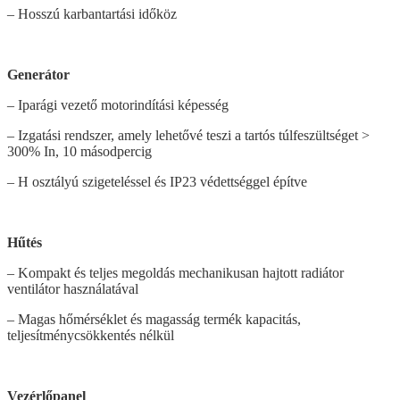
– Hosszú karbantartási időköz
Generátor
– Iparági vezető motorindítási képesség
– Izgatási rendszer, amely lehetővé teszi a tartós túlfeszültséget >
300% In, 10 másodpercig
– H osztályú szigeteléssel és IP23 védettséggel építve
Hűtés
– Kompakt és teljes megoldás mechanikusan hajtott radiátor
ventilátor használatával
– Magas hőmérséklet és magasság termék kapacitás,
teljesítménycsökkentés nélkül
Vezérlőpanel