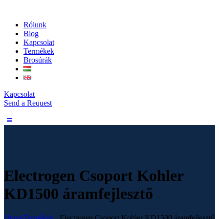
Rólunk
Blog
Kapcsolat
Termékek
Brosúrák
Kapcsolat
Send a Request
Electrogen Csoport Kohler
KD1500 áramfejlesztő
Home
Termékek
...
Electrogen Csoport Kohler KD1500 áramfejlesztő