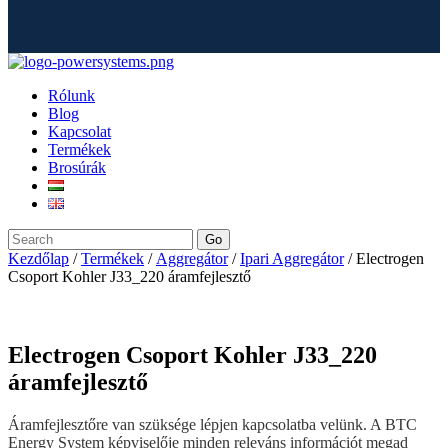
Rólunk
Blog
Kapcsolat
Termékek
Brosúrák
Go
Kezdőlap
/
Termékek
/
Aggregátor
/
Ipari Aggregátor
/ Electrogen
Csoport Kohler J33_220 áramfejlesztő
Electrogen Csoport Kohler J33_220
áramfejlesztő
Áramfejlesztőre van szüksége lépjen kapcsolatba velünk. A BTC
Energy System képviselője minden releváns információt megad