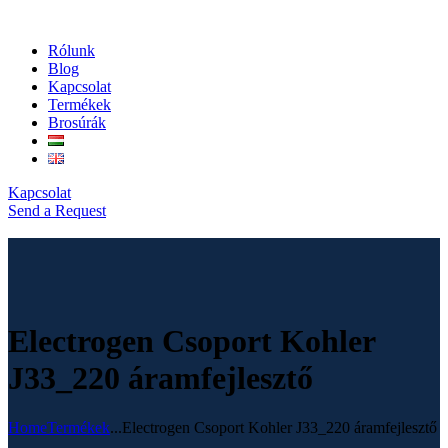
Rólunk
Blog
Kapcsolat
Termékek
Brosúrák
Kapcsolat
Send a Request
Electrogen Csoport Kohler
J33_220 áramfejlesztő
Home
Termékek
...
Electrogen Csoport Kohler J33_220 áramfejlesztő