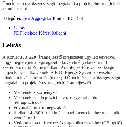
Önnek, és ha szükséges, segít megtalálni a projektjéhez megfelelő
áramfejlesztőt.
Kategória:
Ipari Aggregátor
Product ID:
1561
Leírás
PDF letöltése
Kérést Küldeni
Leírás
A Kohler
J33_220
áramfejlesztő kifejezetten úgy lett tervezve,
hogy megfeleljen a legmagasabb követelményeknek, mind
készenléti, mind Prime módban. Áramfejlesztőre van szüksége
lépjen kapcsolatba velünk. A BTC Energy System képviselője
minden releváns információt megad Önnek, és ha szükséges, segít
megtalálni a projektjéhez megfelelő áramfejlesztőt.
Mechanikus kormányzó
Mechanikusan hegesztett alváz rezgéscsillapító
felfüggesztéssel
Fővonal áramkör-megszakító
Radiátor 48/50°C maximális maghőmérséklethez mechanikus
ventilátorral
Védőrács a ventilátorhoz és forgó alkatrészekhez (CE opció)