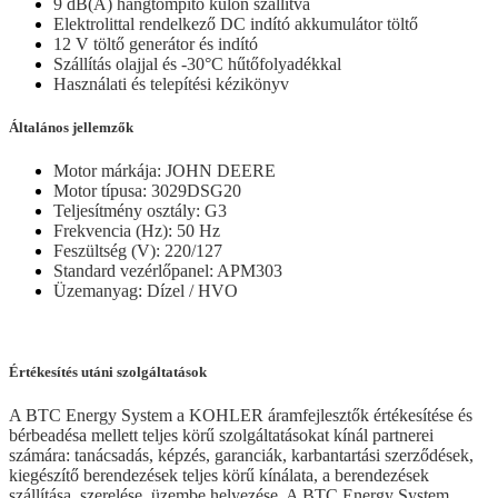
9 dB(A) hangtompító külön szállítva
Elektrolittal rendelkező DC indító akkumulátor töltő
12 V töltő generátor és indító
Szállítás olajjal és -30°C hűtőfolyadékkal
Használati és telepítési kézikönyv
Általános jellemzők
Motor márkája: JOHN DEERE
Motor típusa: 3029DSG20
Teljesítmény osztály: G3
Frekvencia (Hz): 50 Hz
Feszültség (V): 220/127
Standard vezérlőpanel: APM303
Üzemanyag: Dízel / HVO
Értékesítés utáni szolgáltatások
A BTC Energy System a KOHLER áramfejlesztők értékesítése és
bérbeadésa mellett teljes körű szolgáltatásokat kínál partnerei
számára: tanácsadás, képzés, garanciák, karbantartási szerződések,
kiegészítő berendezések teljes körű kínálata, a berendezések
szállítása, szerelése, üzembe helyezése. A BTC Energy System