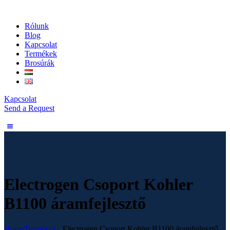
Rólunk
Blog
Kapcsolat
Termékek
Brosúrák
Kapcsolat
Send a Request
Electrogen Csoport Kohler
B1100 áramfejlesztő
Home
Termékek
...
Electrogen Csoport Kohler B1100 áramfejlesztő