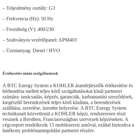
– Teljesítmény osztály: G3
– Frekvencia (Hz): 50 Hz
– Feszültség (V): 400/230
– Szabványos vezérlőpanel: APM403
– Üzemanyag: Diesel / HVO
Értékesítés utáni szolgáltatások
A BTC Energy System a KOHLER áramfejlesztők értékesítése és
bérbeadésa mellett teljes körű szolgáltatásokat kínál partnerei
számára: tanácsadás, képzés, garanciák, karbantartási szerződések,
kiegészítő berendezések teljes körű kínálata, a berendezések
szállítása, szerelése, üzembe helyezése. A BTC Energy System
technikusait közvetlenül a KOHLER képzi, rendszeresen részt
vesznek a Brestben, Franciaországban szervezett képzéseken. A
cégcsoport rendelkezik 15 mobilszerziz autóval, ezáltal biztosítva a
hatékony problémamegoldást partnerei részére.