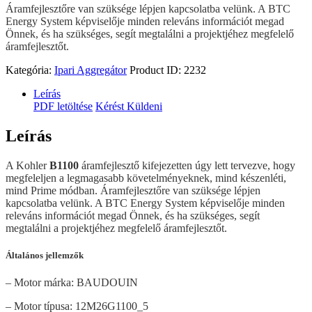
Áramfejlesztőre van szüksége lépjen kapcsolatba velünk. A BTC
Energy System képviselője minden releváns információt megad
Önnek, és ha szükséges, segít megtalálni a projektjéhez megfelelő
áramfejlesztőt.
Kategória:
Ipari Aggregátor
Product ID:
2232
Leírás
PDF letöltése
Kérést Küldeni
Leírás
A Kohler
B1100
áramfejlesztő kifejezetten úgy lett tervezve, hogy
megfeleljen a legmagasabb követelményeknek, mind készenléti,
mind Prime módban. Áramfejlesztőre van szüksége lépjen
kapcsolatba velünk. A BTC Energy System képviselője minden
releváns információt megad Önnek, és ha szükséges, segít
megtalálni a projektjéhez megfelelő áramfejlesztőt.
Általános jellemzők
– Motor márka: BAUDOUIN
– Motor típusa: 12M26G1100_5